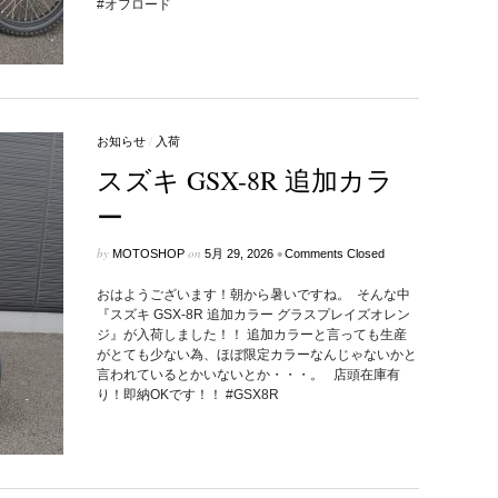
#オフロード
お知らせ
/
入荷
スズキ GSX-8R 追加カラ
ー
by
on
•
MOTOSHOP
5月 29, 2026
Comments Closed
おはようございます！朝から暑いですね。 そんな中
『スズキ GSX-8R 追加カラー グラスプレイズオレン
ジ』が入荷しました！！ 追加カラーと言っても生産
がとても少ない為、ほぼ限定カラーなんじゃないかと
言われているとかいないとか・・・。 店頭在庫有
り！即納OKです！！ #GSX8R