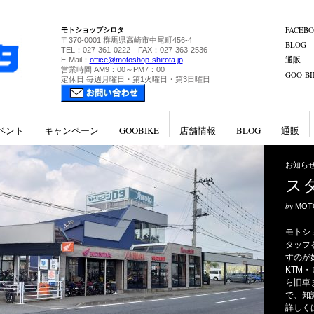
モトショップシロタ
FACEB
〒370-0001 群馬県高崎市中尾町456-4
BLOG
TEL：027-361-0222 FAX：027-363-2536
通販
E-Mail：
office@motoshop-shirota.jp
営業時間 AM9：00～PM7：00
GOO-BI
定休日 毎週月曜日・第1火曜日・第3日曜日
ベント
キャンペーン
GOOBIKE
店舗情報
BLOG
通販
お知らせ
スタッ
by
o
MOTOSHOP
モトショップシ
タッフを募集中
すのが好き」そ
KTM・ロイヤ
ら旧車まで取り
で、知識を身に
詳しくはこちら→ htt