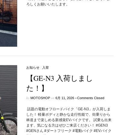
ろしくお願いいたします。
お知らせ
/
入荷
【GE-N3 入荷しまし
た！】
by
on
•
MOTOSHOP
6月 11, 2026
Comments Closed
話題の電動オフロードバイク「GE-N3」が入荷しま
した！ 軽量ボディと静かな走行性能で、街乗りから
林道まで楽しめる新感覚EVバイクです。 試乗も出来
ます、気になる方はぜひご来店ください！ #GEN3
#GENさん #ダートフリーク #電動バイク #EVバイク