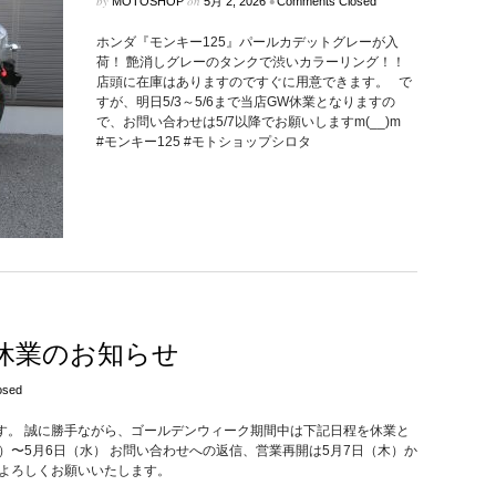
by
on
•
MOTOSHOP
5月 2, 2026
Comments Closed
ホンダ『モンキー125』パールカデットグレーが入
荷！ 艶消しグレーのタンクで渋いカラーリング！！
店頭に在庫はありますのですぐに用意できます。 で
すが、明日5/3～5/6まで当店GW休業となりますの
で、お問い合わせは5/7以降でお願いしますm(__)m
#モンキー125 #モトショップシロタ
休業のお知らせ
osed
す。 誠に勝手ながら、ゴールデンウィーク期間中は下記日程を休業と
日）〜5月6日（水） お問い合わせへの返信、営業再開は5月7日（木）か
、よろしくお願いいたします。