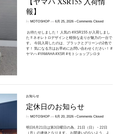
【ヤマハ XSR155 入荷情
報】
by
on
•
MOTOSHOP
6月 25, 2026
Comments Closed
お待たせしました！ 人気の #XSR155 が入荷しまし
た !! ネオレトロデザインと軽快な走りが魅力の一台で
す。 今回入荷したのは、ブラックとグリーンの2色で
す！ 気になる方はお早めにお問い合わせください！ #
ヤマハ #YAMAHA #XSR #モトショップシロタ
お知らせ
定休日のお知らせ
by
on
•
MOTOSHOP
6月 20, 2026
Comments Closed
明日6月21日は第3日曜日の為、21日（日）・22日
（月）の連休となります。 お間違いのないよう、よ