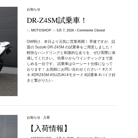
お知らせ
DR-Z4SM試乗車！
by
on
•
MOTOSHOP
5月 7, 2026
Comments Closed
GW明け、本日より元気に営業再開！ 早速ですが、話
題の Suzuki DR-Z4SM の試乗車をご用意しました！
軽快なハンドリングと刺激的な走りを、ぜひ実際に体
感してください。 街乗りからワインディングまで楽
しめる一台です。 試乗車はローシート仕様になって
おります！ お気軽にお問い合わせください！ #スズ
キ #DRZ4SM #SUZUKI #モタード #試乗車 #バイク好
きと繋がりたい
お知らせ
/
入荷
【入荷情報】