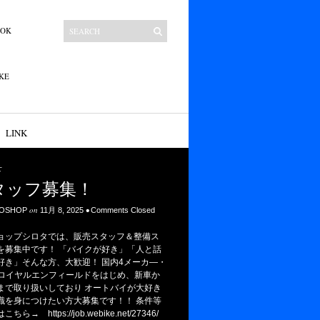
OOK
KE
LINK
フ募集！
n
•
11月 8, 2025
Comments Closed
ロタでは、販売スタッフ＆整備ス
です！ 「バイクが好き」「人と話
んな方、大歓迎！ 国内4メーカ―・
ルエンフィールドをはじめ、新車か
扱いしており オートバイが大好き
つけたい方大募集です！！ 条件等
ps://job.webike.net/27346/