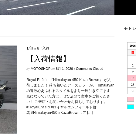
モト
202
お知らせ
/
入荷
日
【入荷情報】
2
by
on
•
MOTOSHOP
8月 1, 2026
Comments Closed
9
16
Royal Enfield 『Himalayan 450 Kaza Brown』 が入
23
荷しました！ 落ち着いたアースカラーが、Himalayan
の冒険心あふれるスタイルをより一層引き立てます。
30
気になっていた方は、ぜひ店頭で実車をご覧くださ
い！ ご来店・お問い合わせお待ちしております。
#RoyalEnfield #ロイヤルエンフィールド群
馬 #Himalayan450 #KazaBrown #ア […]