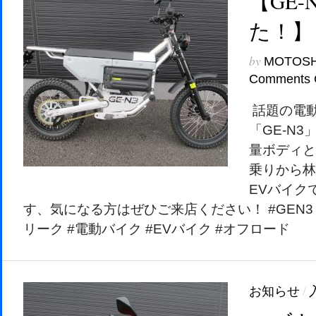
【GE-
た！】
by
MOTOS
Comments 
話題の電
「GE-N
量ボディと
乗りから林
EVバイク
す、気になる方はぜひご来店ください！ #GEN3 
リーク #電動バイク #EVバイク #オフロード
お知らせ
/