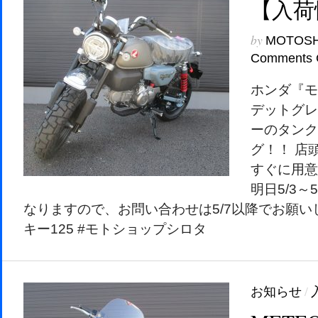
【入荷
by
MOTOS
Comments 
ホンダ『モ
デットグレ
ーのタンク
グ！！ 店
すぐに用意
明日5/3～
なりますので、お問い合わせは5/7以降でお願いしま
キー125 #モトショップシロタ
お知らせ
/