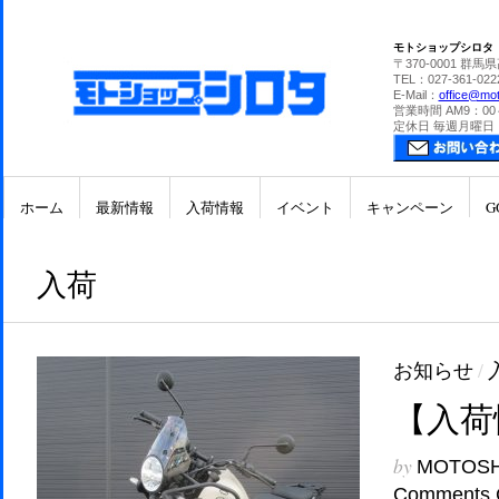
モトショップシロタ
〒370-0001 群馬
TEL：027-361-022
E-Mail：
office@mot
営業時間 AM9：00
定休日 毎週月曜日
ホーム
最新情報
入荷情報
イベント
キャンペーン
G
入荷
お知らせ
/
【入荷
by
MOTOS
Comments 