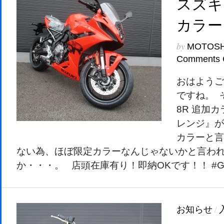
スズキ 
カラー
by
MOTOS
Comments 
おはようご
ですね。 
8R 追加
レンジ』が
カラーと言
ない為、ほぼ限定カラーなんじゃないかと言わ
か・・・。 店頭在庫有り！即納OKです！！ #G
お知らせ
/