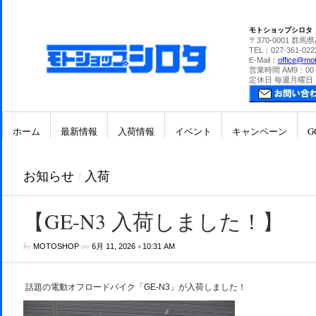
モトショップシロタ
〒370-0001 群馬
TEL：027-361-022
E-Mail：
office@mot
営業時間 AM9：00
定休日 毎週月曜日
ホーム
最新情報
入荷情報
イベント
キャンペーン
G
お知らせ
/
入荷
【GE-N3 入荷しました！】
by
on
•
MOTOSHOP
6月 11, 2026
10:31 AM
話題の電動オフロードバイク「GE-N3」が入荷しました！