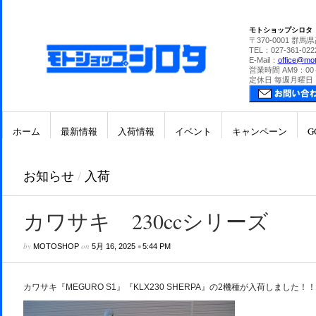
モトショップシロタ
〒370-0001 群馬
TEL：027-361-022
E-Mail：
office@mot
営業時間 AM9：00
定休日 毎週月曜日
ホーム
最新情報
入荷情報
イベント
キャンペーン
G
お知らせ
/
入荷
カワサキ 230ccシリーズ
by
on
•
MOTOSHOP
5月 16, 2025
5:44 PM
カワサキ『MEGURO S1』『KLX230 SHERPA』の2機種が入荷しました！！