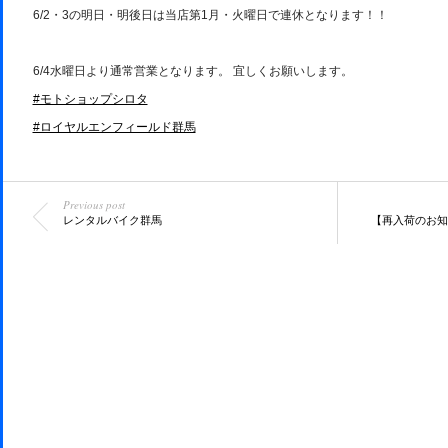
6/2・3の明日・明後日は当店第1月・火曜日で連休となります！！
6/4水曜日より通常営業となります。 宜しくお願いします。
#モトショップシロタ
#ロイヤルエンフィールド群馬
Previous post
レンタルバイク群馬
【再入荷のお知らせ