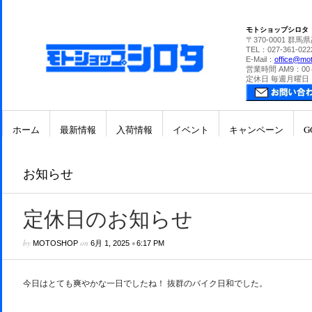
モトショップシロタ
〒370-0001 群馬
TEL：027-361-022
E-Mail：
office@mot
営業時間 AM9：00
定休日 毎週月曜日
ホーム
最新情報
入荷情報
イベント
キャンペーン
G
お知らせ
定休日のお知らせ
by
on
•
MOTOSHOP
6月 1, 2025
6:17 PM
今日はとても爽やかな一日でしたね！ 抜群のバイク日和でした。