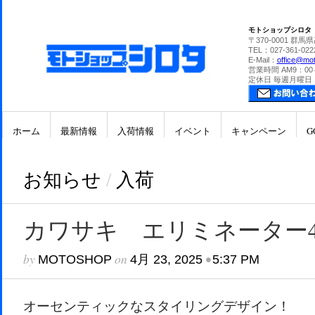
モトショップシロタ
〒370-0001 群馬
TEL：027-361-022
E-Mail：
office@mot
営業時間 AM9：00
定休日 毎週月曜日
ホーム
最新情報
入荷情報
イベント
キャンペーン
G
お知らせ
/
入荷
カワサキ エリミネーター4
by
on
•
MOTOSHOP
4月 23, 2025
5:37 PM
オーセンティックなスタイリングデザイン！