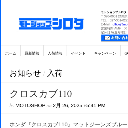
モトショップシロタ
〒370-0001 群馬
TEL：027-361-022
E-Mail：
office@mot
営業時間 AM9：00
定休日 毎週月曜日
ホーム
最新情報
入荷情報
イベント
キャンペーン
G
お知らせ
/
入荷
クロスカブ110
by
on
•
MOTOSHOP
2月 26, 2025
5:41 PM
ホンダ『クロスカブ110』マットジーンズブル