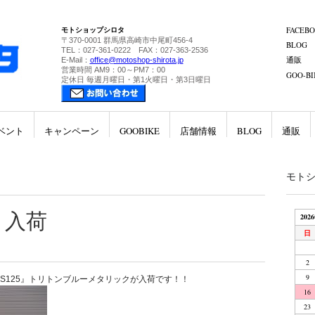
モトショップシロタ
FACEB
〒370-0001 群馬県高崎市中尾町456-4
BLOG
TEL：027-361-0222 FAX：027-363-2536
通販
E-Mail：
office@motoshop-shirota.jp
営業時間 AM9：00～PM7：00
GOO-BI
定休日 毎週月曜日・第1火曜日・第3日曜日
ベント
キャンペーン
GOOBIKE
店舗情報
BLOG
通販
モト
5 入荷
202
日
2
9
-S125』トリトンブルーメタリックが入荷です！！
16
23