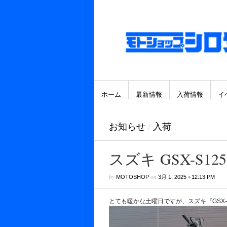
ホーム
最新情報
入荷情報
イ
お知らせ
/
入荷
スズキ GSX-S12
by
on
•
MOTOSHOP
3月 1, 2025
12:13 PM
とても暖かな土曜日ですが、スズキ『GSX