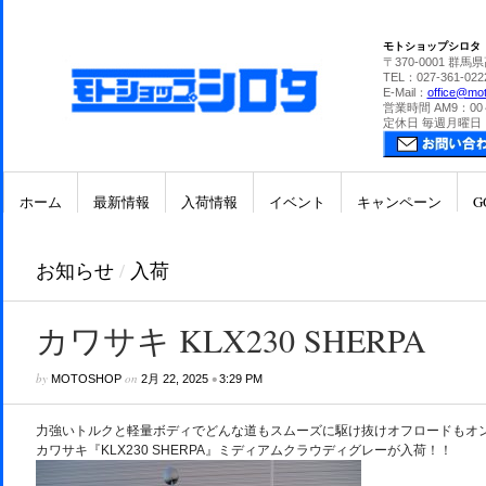
モトショップシロタ
〒370-0001 群馬
TEL：027-361-022
E-Mail：
office@mot
営業時間 AM9：00
定休日 毎週月曜日
ホーム
最新情報
入荷情報
イベント
キャンペーン
G
お知らせ
/
入荷
カワサキ KLX230 SHERPA
by
on
•
MOTOSHOP
2月 22, 2025
3:29 PM
力強いトルクと軽量ボディでどんな道もスムーズに駆け抜けオフロードもオ
カワサキ『KLX230 SHERPA』ミディアムクラウディグレーが入荷！！