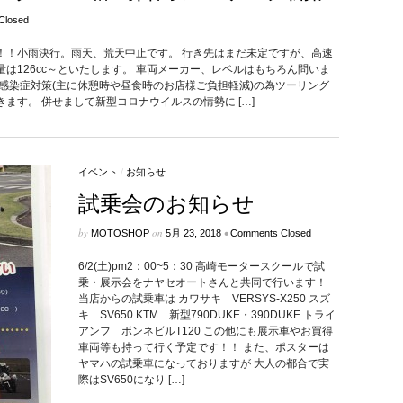
Closed
す！！小雨決行。雨天、荒天中止です。 行き先はまだ未定ですが、高速
は126cc～といたします。 車両メーカー、レベルはもちろん問いま
感染症対策(主に休憩時や昼食時のお店様ご負担軽減)の為ツーリング
ます。 併せまして新型コロナウイルスの情勢に […]
イベント
/
お知らせ
試乗会のお知らせ
by
on
•
MOTOSHOP
5月 23, 2018
Comments Closed
6/2(土)pm2：00~5：30 高崎モータースクールで試
乗・展示会をナヤセオートさんと共同で行います！
当店からの試乗車は カワサキ VERSYS-X250 スズ
キ SV650 KTM 新型790DUKE・390DUKE トライ
アンフ ボンネビルT120 この他にも展示車やお買得
車両等も持って行く予定です！！ また、ポスターは
ヤマハの試乗車になっておりますが 大人の都合で実
際はSV650になり […]