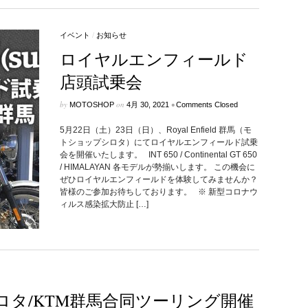
イベント
/
お知らせ
ロイヤルエンフィールド
店頭試乗会
by
on
•
MOTOSHOP
4月 30, 2021
Comments Closed
5月22日（土）23日（日）、Royal Enfield 群馬（モ
トショップシロタ）にてロイヤルエンフィールド試乗
会を開催いたします。 INT 650 / Continental GT 650
/ HIMALAYAN 各モデルが勢揃いします。 この機会に
ぜひロイヤルエンフィールドを体験してみませんか？
皆様のご参加お待ちしております。 ※ 新型コロナウ
ィルス感染拡大防止 […]
シロタ/KTM群馬合同ツーリング開催