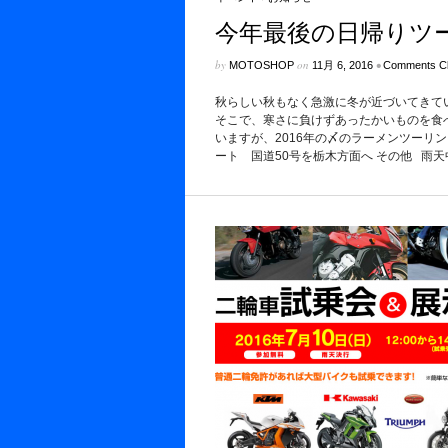
今年最後の日帰りツ
by
on
•
MOTOSHOP
11月 6, 2016
Comments C
秋らしい秋もなく急激に冬が近づいてきて
そこで、寒さに負けずあったかいものを食
いますが、2016年の〆のラーメンツーリン
ート 国道50号を栃木方面へ その他 雨天中