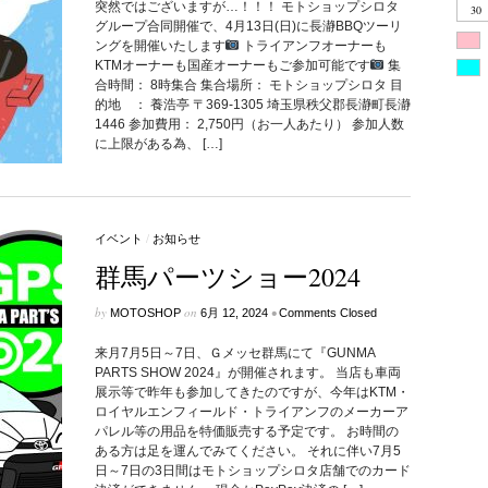
突然ではございますが…！！！ モトショップシロタ
30
グループ合同開催で、4月13日(日)に長瀞BBQツーリ
ングを開催いたします
トライアンフオーナーも
KTMオーナーも国産オーナーもご参加可能です
集
合時間： 8時集合 集合場所： モトショップシロタ 目
的地 ： 養浩亭 〒369-1305 埼玉県秩父郡長瀞町長瀞
1446 参加費用： 2,750円（お一人あたり） 参加人数
に上限がある為、 […]
イベント
/
お知らせ
群馬パーツショー2024
by
on
•
MOTOSHOP
6月 12, 2024
Comments Closed
来月7月5日～7日、Ｇメッセ群馬にて『GUNMA
PARTS SHOW 2024』が開催されます。 当店も車両
展示等で昨年も参加してきたのですが、今年はKTM・
ロイヤルエンフィールド・トライアンフのメーカーア
パレル等の用品を特価販売する予定です。 お時間の
ある方は足を運んでみてください。 それに伴い7月5
日～7日の3日間はモトショップシロタ店舗でのカード