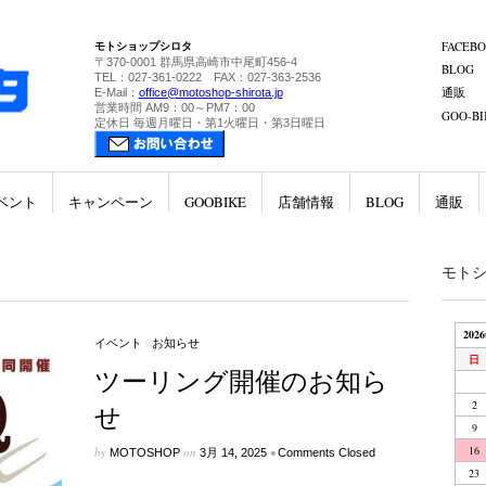
モトショップシロタ
FACEB
〒370-0001 群馬県高崎市中尾町456-4
BLOG
TEL：027-361-0222 FAX：027-363-2536
通販
E-Mail：
office@motoshop-shirota.jp
営業時間 AM9：00～PM7：00
GOO-BI
定休日 毎週月曜日・第1火曜日・第3日曜日
ベント
キャンペーン
GOOBIKE
店舗情報
BLOG
通販
モト
202
イベント
/
お知らせ
日
ツーリング開催のお知ら
2
せ
9
16
by
on
•
MOTOSHOP
3月 14, 2025
Comments Closed
23