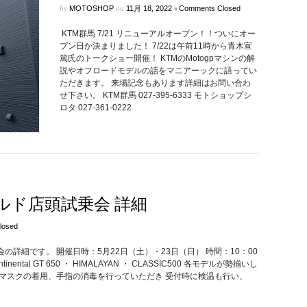
by
on
•
MOTOSHOP
11月 18, 2022
Comments Closed
KTM群馬 7/21 リニューアルオープン！！ついにオー
プン日か決まりました！ 7/22は午前11時から青木宣
篤氏のトークショー開催！ KTMのMotogpマシンの解
説やオフロードモデルの話をマニアーックに語ってい
ただきます。 来場記念もあります詳細はお問い合わ
せ下さい。 KTM群馬 027-395-6333 モトショップシ
ロタ 027-361-0222
ルド店頭試乗会 詳細
losed
詳細です。 開催日時：5月22日（土）・23日（日） 時間：10：00
inental GT 650 ・ HIMALAYAN ・ CLASSIC500 各モデルが勢揃いし
マスクの着用、手指の消毒を行っていただき 受付時に検温も行い、