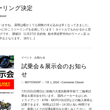
ーリング決定
losed
いますね。 昼間は暖かくても朝晩の冷え込みは辛くなってきました。
べに行こうツーリングを企画しています！ タイトルでもわかるかと思
グです。 開催日 11月27日 目的地 栃木県佐野市内のラーメン店 ル
止となります。 決行 […]
イベント
/
お知らせ
試乗会＆展示会のお知ら
せ
by
on
•
MOTOSHOP
7月 1, 2016
Comments Closed
7月10日(日曜日)に前橋の大渡自動車学校で 二輪車試
乗会＆展示会を行います。 国内メーカーをはじめ、
トライアンフ・KTM・MOTO GUZZIなどの輸入車両も
試乗できます。 時間は12:00～14:30と短い時間です
が、最新バイクの試乗&展示をお楽しみください。 詳