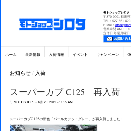
モトショップシロタ
〒370-0001 群馬
TEL：027-361-022
E-Mail：
office@mot
営業時間 AM9：00
定休日 毎週月曜日
ホーム
最新情報
入荷情報
イベント
キャンペーン
G
お知らせ
/
入荷
スーパーカブ C125 再入荷
by
on
•
MOTOSHOP
6月 29, 2019
11:55 AM
スーパーカブC125の新色「パールカデットグレー」が再入荷しました！