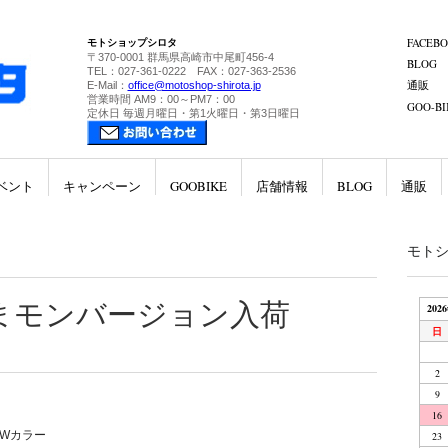
モトショップシロタ
FACEB
〒370-0001 群馬県高崎市中尾町456-4
BLOG
TEL：027-361-0222 FAX：027-363-2536
通販
E-Mail：
office@motoshop-shirota.jp
営業時間 AM9：00～PM7：00
GOO-BI
定休日 毎週月曜日・第1火曜日・第3日曜日
ベント
キャンペーン
GOOBIKE
店舗情報
BLOG
通販
モト
まモンバージョン入荷
202
日
2
9
16
EWカラー
23