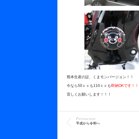
熊本生産の証、くまモンバージョン！！
今なら50ｃｃも110ｃｃも
即納OKです！！
宜しくお願いします！！！
Previous post
平成から令和へ