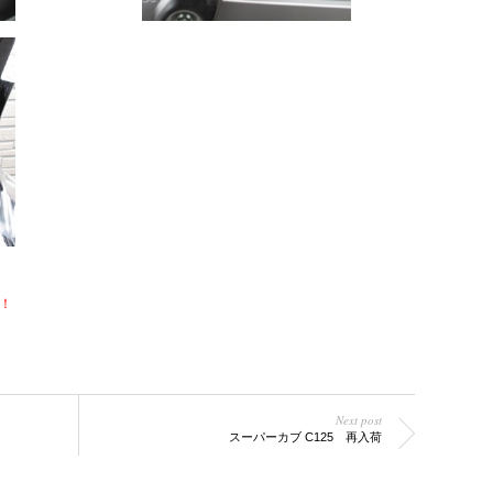
！
Next post
スーパーカブ C125 再入荷