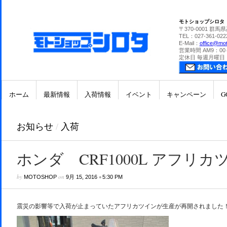
モトショップシロタ
〒370-0001 群馬
TEL：027-361-022
E-Mail：
office@mot
営業時間 AM9：00
定休日 毎週月曜日
ホーム
最新情報
入荷情報
イベント
キャンペーン
G
お知らせ
/
入荷
ホンダ CRF1000L アフリカ
by
on
•
MOTOSHOP
9月 15, 2016
5:30 PM
震災の影響等で入荷が止まっていたアフリカツインが生産が再開されました