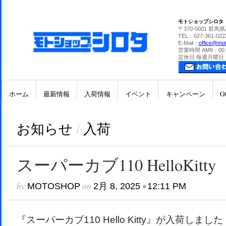
モトショップシロタ
〒370-0001 群馬
TEL：027-361-022
E-Mail：
office@mot
営業時間 AM9：00
定休日 毎週月曜日
ホーム
最新情報
入荷情報
イベント
キャンペーン
G
お知らせ
/
入荷
スーパーカブ110 HelloKitty
by
on
•
MOTOSHOP
2月 8, 2025
12:11 PM
『スーパーカブ110 Hello Kitty』が入荷しま