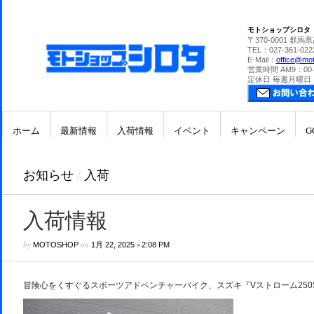
モトショップシロタ
〒370-0001 群馬
TEL：027-361-022
E-Mail：
office@mot
営業時間 AM9：00
定休日 毎週月曜日
ホーム
最新情報
入荷情報
イベント
キャンペーン
G
お知らせ
/
入荷
入荷情報
by
on
•
MOTOSHOP
1月 22, 2025
2:08 PM
冒険心をくすぐるスポーツアドベンチャーバイク、スズキ『Vストローム250