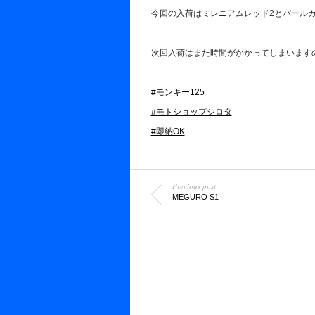
今回の入荷はミレニアムレッド2とパールカ
次回入荷はまた時間がかかってしまいます
#モンキー125
#モトショップシロタ
#即納OK
Previous post
MEGURO S1