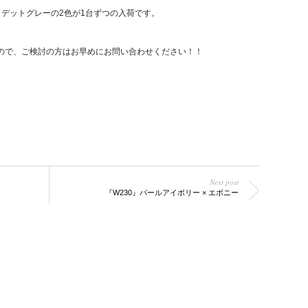
デットグレーの2色が1台ずつの入荷です。
ので、ご検討の方はお早めにお問い合わせください！！
Next post
『W230』パールアイボリー × エボニー