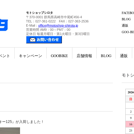
モトショップシロタ
FACEB
〒370-0001 群馬県高崎市中尾町456-4
BLOG
TEL：027-361-0222 FAX：027-363-2536
通販
E-Mail：
office@motoshop-shirota.jp
営業時間 AM9：00～PM7：00
GOO-BI
定休日 毎週月曜日・第1火曜日・第3日曜日
ベント
キャンペーン
GOOBIKE
店舗情報
BLOG
通販
モト
202
日
2
9
ー125』が入荷しました！
16
23