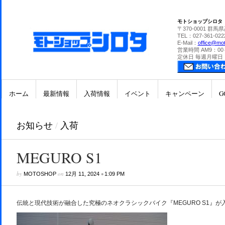
モトショップシロタ
〒370-0001 群馬
TEL：027-361-022
E-Mail：
office@mot
営業時間 AM9：00
定休日 毎週月曜日
ホーム
最新情報
入荷情報
イベント
キャンペーン
G
お知らせ
/
入荷
MEGURO S1
by
on
•
MOTOSHOP
12月 11, 2024
1:09 PM
伝統と現代技術が融合した究極のネオクラシックバイク『MEGURO S1』が