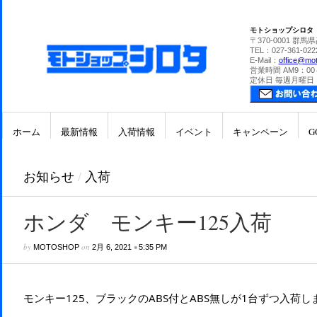
モトショップシロタ
〒370-0001 群馬
TEL：027-361-022
E-Mail：
office@mot
営業時間 AM9：00
定休日 毎週月曜日
ホーム
最新情報
入荷情報
イベント
キャンペーン
G
お知らせ
/
入荷
ホンダ モンキー125入荷
by
on
•
MOTOSHOP
2月 6, 2021
5:35 PM
モンキー125、ブラックのABS付とABS無しが1台ずつ入荷し