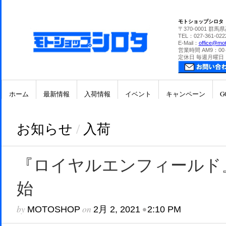
モトショップシロタ
〒370-0001 群馬
TEL：027-361-022
E-Mail：
office@mot
営業時間 AM9：00
定休日 毎週月曜日
ホーム
最新情報
入荷情報
イベント
キャンペーン
G
お知らせ
/
入荷
『ロイヤルエンフィールド
始
by
on
•
MOTOSHOP
2月 2, 2021
2:10 PM