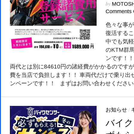
by
MOTOS
Comments 
色々な事が
復活するこ
中でも気軽
のKTM群
ンです！！
両代とは別に84610円の諸経費がかかるのです
費を当店で負担します！！ 車両代だけで乗り出
ンペーンです！！ まずはお問い合わせくださ
お知らせ
/
バイク