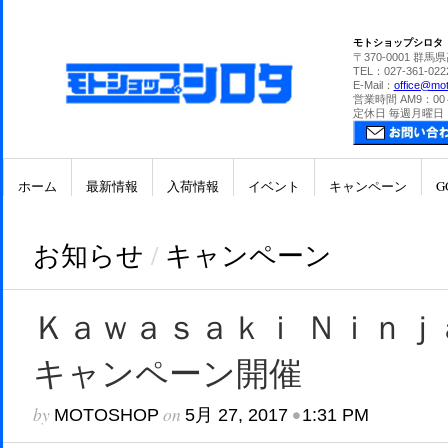
モトショップシロタ
〒370-0001 群馬
TEL：027-361-022
E-Mail：
office@mot
営業時間 AM9：00
定休日 毎週月曜日
ホーム
最新情報
入荷情報
イベント
キャンペーン
G
お知らせ
/
キャンペーン
Ｋａｗａｓａｋｉ Ｎｉｎｊ
キャンペーン開催
by
on
•
MOTOSHOP
5月 27, 2017
1:31 PM