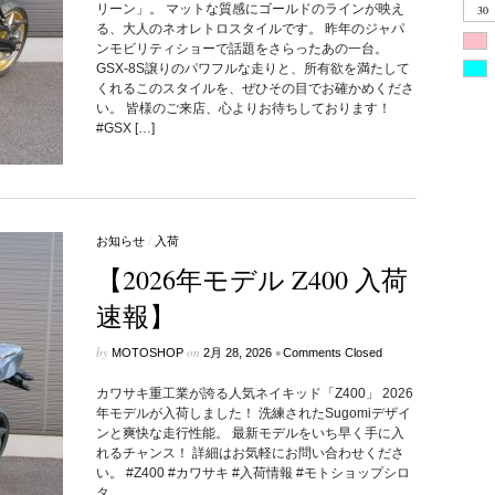
リーン」。 マットな質感にゴールドのラインが映え
30
る、大人のネオレトロスタイルです。 昨年のジャパ
ンモビリティショーで話題をさらったあの一台。
GSX-8S譲りのパワフルな走りと、所有欲を満たして
くれるこのスタイルを、ぜひその目でお確かめくださ
い。 皆様のご来店、心よりお待ちしております！
#GSX […]
お知らせ
/
入荷
【2026年モデル Z400 入荷
速報】
by
on
•
MOTOSHOP
2月 28, 2026
Comments Closed
カワサキ重工業が誇る人気ネイキッド「Z400」 2026
年モデルが入荷しました！ 洗練されたSugomiデザイ
ンと爽快な走行性能。 最新モデルをいち早く手に入
れるチャンス！ 詳細はお気軽にお問い合わせくださ
い。 #Z400 #カワサキ #入荷情報 #モトショップシロ
タ