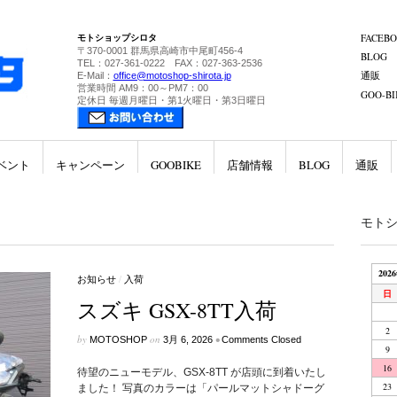
モトショップシロタ
FACEB
〒370-0001 群馬県高崎市中尾町456-4
BLOG
TEL：027-361-0222 FAX：027-363-2536
通販
E-Mail：
office@motoshop-shirota.jp
営業時間 AM9：00～PM7：00
GOO-BI
定休日 毎週月曜日・第1火曜日・第3日曜日
ベント
キャンペーン
GOOBIKE
店舗情報
BLOG
通販
モト
202
お知らせ
/
入荷
日
スズキ GSX-8TT入荷
2
by
on
•
MOTOSHOP
3月 6, 2026
Comments Closed
9
16
待望のニューモデル、GSX-8TT が店頭に到着いたし
23
ました！ 写真のカラーは「パールマットシャドーグ