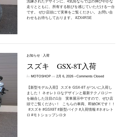
洗練されたデザインに、4気筒ならではの伸びやかな
走りとともに、所有する歓びを感じていただける一台
です。 ぜひ店頭にて実車をご覧ください。 お問い合
わせもお待ちしております。 #ZX4RSE
お知らせ
/
入荷
スズキ GSX-8T入荷
by
on
•
MOTOSHOP
2月 6, 2026
Comments Closed
【新型モデル入荷】 スズキ GSX-8T がついに入荷し
ました！ ネオレトロなデザインと最新テクノロジー
を融合した注目の1台 実車展示中ですので、ぜひ店
頭でご覧ください！ こちらの車両、即納OKです！！
#スズキ #GSX8T #新型バイク #入荷情報 #ネオレト
ロ #モトショップシロタ