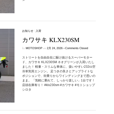
お知らせ
/
入荷
カワサキ KLX230SM
by
on
•
MOTOSHOP
2月 24, 2026
Comments Closed
ストリートを自由自在に駆け抜けるスーパーモター
ド、カワサキ KLX230SM ネオグリーンが入荷いたし
ました！ 軽量・スリムな車体に、扱いやすい232cc空
冷単気筒エンジン。 足つきの良さとアップライトな
ポジションで、街乗りからワインディングまで思いの
まま。 「気軽に乗れて、しっかり楽しい」1台です！
店頭在庫有り！ #klx230sm #カワサキ #モトショップ
シロタ