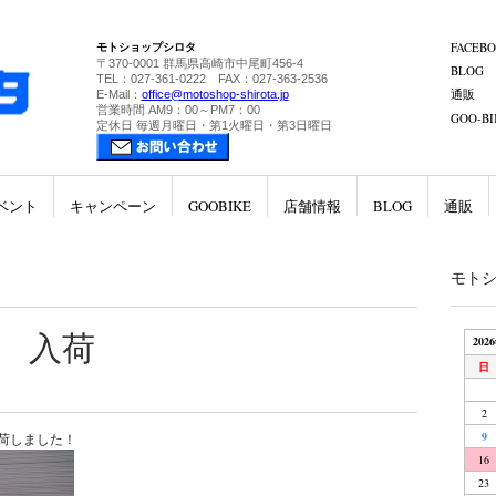
モトショップシロタ
FACEB
〒370-0001 群馬県高崎市中尾町456-4
BLOG
TEL：027-361-0222 FAX：027-363-2536
通販
E-Mail：
office@motoshop-shirota.jp
営業時間 AM9：00～PM7：00
GOO-BI
定休日 毎週月曜日・第1火曜日・第3日曜日
ベント
キャンペーン
GOOBIKE
店舗情報
BLOG
通販
モト
25 入荷
202
日
2
9
が入荷しました！
16
23