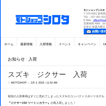
モトショップシロタ
〒370-0001 群馬
TEL：027-361-022
E-Mail：
office@mot
営業時間 AM9：00
定休日 毎週月曜日
ホーム
最新情報
入荷情報
イベント
キャンペーン
G
お知らせ
/
入荷
スズキ ジクサー 入荷
by
on
•
MOTOSHOP
2月 3, 2018
11:02 AM
前回の入荷車両はすぐに売れてしまったスズキのコンパクトスポーツモデル
『ジクサー150 ツートンカラー』
が再入荷しました！