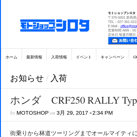
モトショップシロタ
〒370-0001 群馬
TEL：027-361-022
E-Mail：
office@mot
営業時間 AM9：00
定休日 毎週月曜日
ホーム
最新情報
入荷情報
イベント
キャンペーン
G
お知らせ
/
入荷
ホンダ CRF250 RALLY Ty
by
on
•
MOTOSHOP
3月 29, 2017
2:34 PM
街乗りから林道ツーリングまでオールマイティ