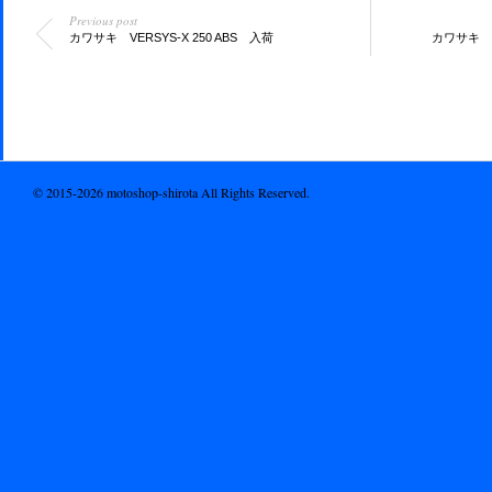
Previous post
カワサキ VERSYS-X 250 ABS 入荷
カワサキ Ninj
© 2015-2026 motoshop-shirota All Rights Reserved.