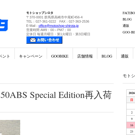
モトショップシロタ
FACEB
〒370-0001 群馬県高崎市中尾町456-4
BLOG
TEL：027-361-0222 FAX：027-363-2536
通販
E-Mail：
office@motoshop-shirota.jp
営業時間 AM9：00～PM7：00
GOO-BI
定休日 毎週月曜日・第1火曜日・第3日曜日
ベント
キャンペーン
GOOBIKE
店舗情報
BLOG
通販
モト
ABS Special Edition再入荷
202
日
2
9
16
23