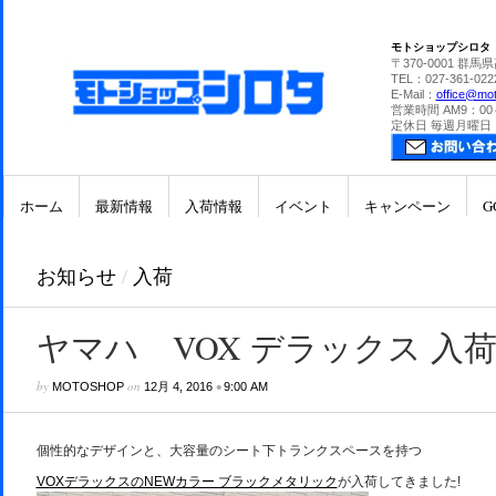
モトショップシロタ
〒370-0001 群馬
TEL：027-361-022
E-Mail：
office@mot
営業時間 AM9：00
定休日 毎週月曜日
ホーム
最新情報
入荷情報
イベント
キャンペーン
G
お知らせ
/
入荷
ヤマハ VOX デラックス 入
by
on
•
MOTOSHOP
12月 4, 2016
9:00 AM
個性的なデザインと、大容量のシート下トランクスペースを持つ
VOXデラックスのNEWカラー ブラックメタリック
が入荷してきました!