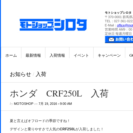
モトショップシロタ
〒370-0001 群馬
TEL：027-361-022
E-Mail：
office@mot
営業時間 AM9：00
定休日 毎週月曜日
ホーム
最新情報
入荷情報
イベント
キャンペーン
G
お知らせ
/
入荷
ホンダ CRF250L 入荷
by
on
•
MOTOSHOP
7月 19, 2016
9:00 AM
夏と言えばオフロードの季節ですね！
デザインと乗りやすさで人気の
CRF250L
が入荷しました！