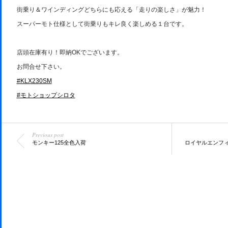
街乗り＆ワインディングどちらにも応える「走りの楽しさ」が魅力！
スーパーモト仕様として街乗りもキレ良く楽しめる１台です。
店頭在庫有り！即納OKでございます。
お問合せ下さい。
#KLX230SM
#モトショップシロタ
Previous post
モンキー125全色入荷
ロイヤルエンフィール