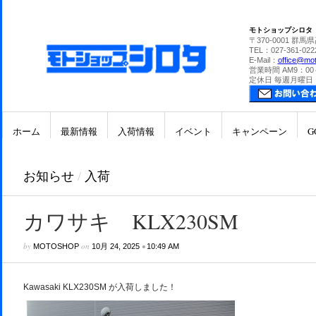
モトショップシロタ
〒370-0001 群馬
TEL：027-361-022
E-Mail：
office@mot
営業時間 AM9：00
定休日 毎週月曜日
ホーム
最新情報
入荷情報
イベント
キャンペーン
G
お知らせ
/
入荷
カワサキ KLX230SM
by
on
•
MOTOSHOP
10月 24, 2025
10:49 AM
Kawasaki KLX230SM が入荷しました！