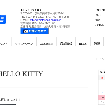
モトショップシロタ
FACEB
〒370-0001 群馬県高崎市中尾町456-4
BLOG
TEL：027-361-0222 FAX：027-363-2536
通販
E-Mail：
office@motoshop-shirota.jp
営業時間 AM9：00～PM7：00
GOO-BI
定休日 毎週月曜日・第1火曜日・第3日曜日
ベント
キャンペーン
GOOBIKE
店舗情報
BLOG
通販
モト
LLO KITTY
202
日
2
9
16
】入荷しました！！
23