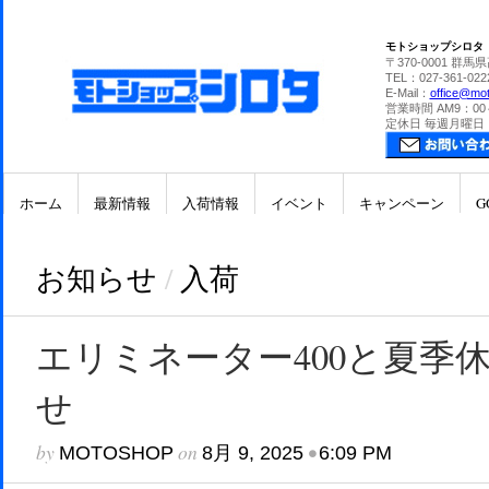
モトショップシロタ
〒370-0001 群馬
TEL：027-361-022
E-Mail：
office@mot
営業時間 AM9：00
定休日 毎週月曜日
ホーム
最新情報
入荷情報
イベント
キャンペーン
G
お知らせ
/
入荷
エリミネーター400と夏季
せ
by
on
•
MOTOSHOP
8月 9, 2025
6:09 PM