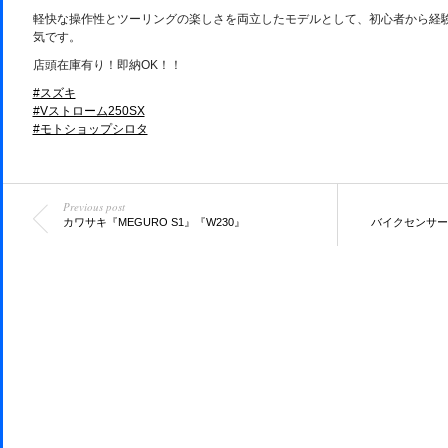
軽快な操作性とツーリングの楽しさを両立したモデルとして、初心者から経
気です。
店頭在庫有り！即納OK！！
#スズキ
#Vストローム250SX
#モトショップシロタ
Previous post
カワサキ『MEGURO S1』『W230』
バイクセンサー