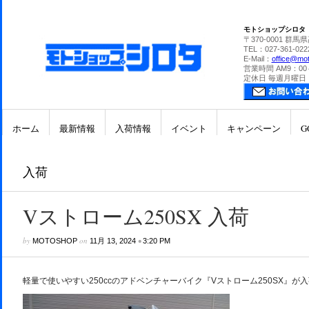
モトショップシロタ
〒370-0001 群馬
TEL：027-361-022
E-Mail：
office@mot
営業時間 AM9：00
定休日 毎週月曜日
ホーム
最新情報
入荷情報
イベント
キャンペーン
G
入荷
Vストローム250SX 入荷
by
on
•
MOTOSHOP
11月 13, 2024
3:20 PM
軽量で使いやすい250ccのアドベンチャーバイク『Vストローム250SX』が