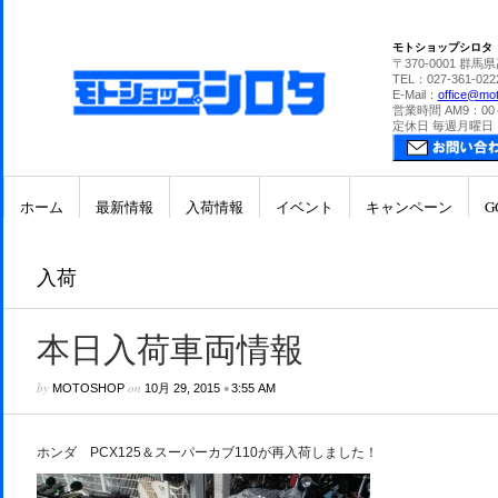
モトショップシロタ
〒370-0001 群馬
TEL：027-361-022
E-Mail：
office@mot
営業時間 AM9：00
定休日 毎週月曜日
ホーム
最新情報
入荷情報
イベント
キャンペーン
G
入荷
本日入荷車両情報
by
on
•
MOTOSHOP
10月 29, 2015
3:55 AM
ホンダ PCX125＆スーパーカブ110が再入荷しました！