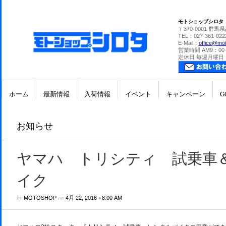
モトショップシロタ
〒370-0001 群馬
TEL：027-361-022
E-Mail：
office@mot
営業時間 AM9：00
定休日 毎週月曜日
ホーム
最新情報
入荷情報
イベント
キャンペーン
G
お知らせ
ヤマハ トリシティ 試乗車
イク
by
on
•
MOTOSHOP
4月 22, 2016
8:00 AM