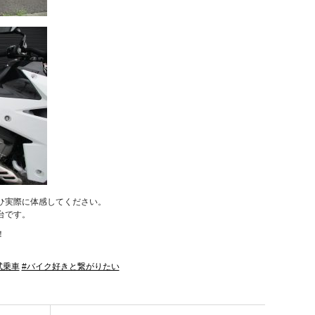
ひ実際に体感してください。
台です。
！
試乗車
#バイク好きと繋がりたい