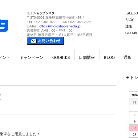
モトショップシロタ
FACEB
〒370-0001 群馬県高崎市中尾町456-4
BLOG
TEL：027-361-0222 FAX：027-363-2536
通販
E-Mail：
office@motoshop-shirota.jp
営業時間 AM9：00～PM7：00
GOO-BI
定休日 毎週月曜日・第1火曜日・第3日曜日
ベント
キャンペーン
GOOBIKE
店舗情報
BLOG
通販
モト
！
202
日
2
9
16
 の試乗車をご用意しました！
23