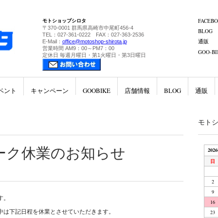
モトショップシロタ
FACEB
〒370-0001 群馬県高崎市中尾町456-4
BLOG
TEL：027-361-0222 FAX：027-363-2536
通販
E-Mail：
office@motoshop-shirota.jp
営業時間 AM9：00～PM7：00
GOO-BI
定休日 毎週月曜日・第1火曜日・第3日曜日
ベント
キャンペーン
GOOBIKE
店舗情報
BLOG
通販
モト
ーク休業のお知らせ
202
日
2
9
す。
16
中は下記日程を休業とさせていただきます。
23