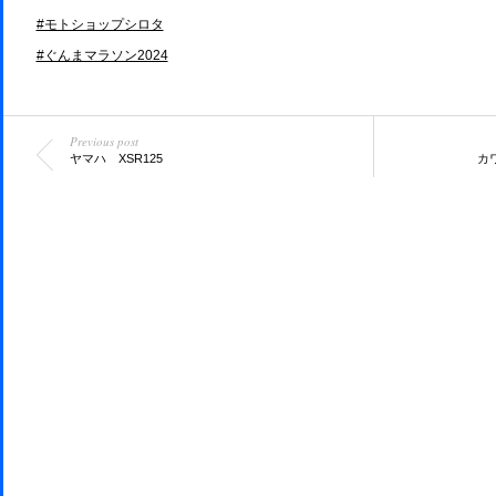
#モトショップシロタ
#ぐんまマラソン2024
Previous post
ヤマハ XSR125
カワ