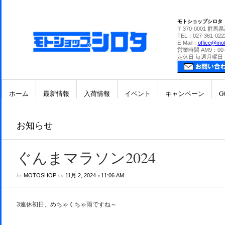
モトショップシロタ
〒370-0001 群馬
TEL：027-361-022
E-Mail：
office@mot
営業時間 AM9：00
定休日 毎週月曜日
ホーム
最新情報
入荷情報
イベント
キャンペーン
G
お知らせ
ぐんまマラソン2024
by
on
•
MOTOSHOP
11月 2, 2024
11:06 AM
3連休初日、めちゃくちゃ雨ですね～